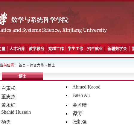
力量
人才培养
教学教务
党群工作
学生工作
招生就业
新疆数学会
当前位置：
首页
>
师资力量
>
博士
博士
Ahmed Kaood
白寅松
Fateh Ali
董志杰
黄永红
金孟晴
Shahid Hussain
谭涛
杨勇
张凯强